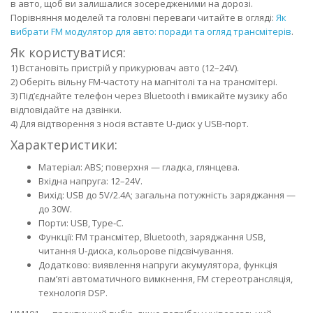
в авто, щоб ви залишалися зосередженими на дорозі.
Порівняння моделей та головні переваги читайте в огляді:
Як
вибрати FM модулятор для авто: поради та огляд трансмітерів
.
Як користуватися:
1) Встановіть пристрій у прикурювач авто (12–24V).
2) Оберіть вільну FM‑частоту на магнітолі та на трансмітері.
3) Під’єднайте телефон через Bluetooth і вмикайте музику або
відповідайте на дзвінки.
4) Для відтворення з носія вставте U‑диск у USB‑порт.
Характеристики:
Матеріал: ABS; поверхня — гладка, глянцева.
Вхідна напруга: 12–24V.
Вихід: USB до 5V/2.4A; загальна потужність заряджання —
до 30W.
Порти: USB, Type‑C.
Функції: FM трансмітер, Bluetooth, заряджання USB,
читання U‑диска, кольорове підсвічування.
Додатково: виявлення напруги акумулятора, функція
пам’яті автоматичного вимкнення, FM стереотрансляція,
технологія DSP.