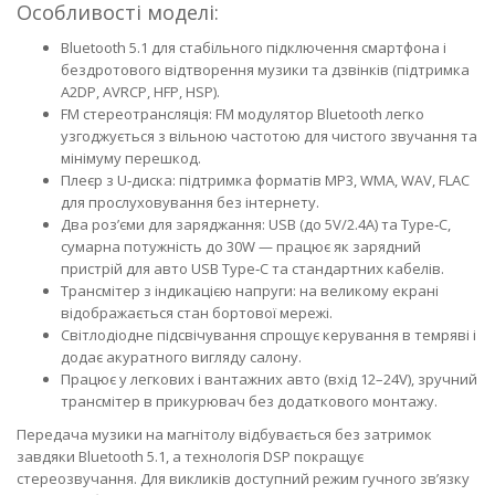
Особливості моделі:
Bluetooth 5.1 для стабільного підключення смартфона і
бездротового відтворення музики та дзвінків (підтримка
A2DP, AVRCP, HFP, HSP).
FM стереотрансляція: FM модулятор Bluetooth легко
узгоджується з вільною частотою для чистого звучання та
мінімуму перешкод.
Плеєр з U‑диска: підтримка форматів MP3, WMA, WAV, FLAC
для прослуховування без інтернету.
Два роз’єми для заряджання: USB (до 5V/2.4A) та Type‑C,
сумарна потужність до 30W — працює як зарядний
пристрій для авто USB Type‑C та стандартних кабелів.
Трансмітер з індикацією напруги: на великому екрані
відображається стан бортової мережі.
Світлодіодне підсвічування спрощує керування в темряві і
додає акуратного вигляду салону.
Працює у легкових і вантажних авто (вхід 12–24V), зручний
трансмітер в прикурювач без додаткового монтажу.
Передача музики на магнітолу відбувається без затримок
завдяки Bluetooth 5.1, а технологія DSP покращує
стереозвучання. Для викликів доступний режим гучного зв’язку