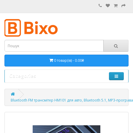
0 товар(ів) - 0.00₴
Categories
Bluetooth FM трансмітер HM101 для авто, Bluetooth 5.1, MP3-програва