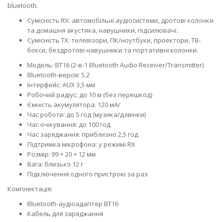
bluetooth.
Сумісність RX: автомобільні аудіосистеми, дротові колонки
та домашня акустика, навушники, підсилювачі.
Сумісність TX: телевізори, ПК/ноутбуки, проектори, ТВ-
бокси, бездротові навушники та портативні колонки.
Модель: BT16 (2-в-1 Bluetooth Audio Receiver/Transmitter)
Bluetooth-версія: 5.2
Інтерфейс: AUX 3,5 мм
Робочий радіус: до 10 м (без перешкод)
Ємність акумулятора: 120 мАг
Час роботи: до 5 год (музика/дзвінки)
Час очікування: до 100 год
Час заряджання: приблизно 2,5 год
Підтримка мікрофона: у режимі RX
Розмір: 99 × 20 × 12 мм
Вага: близько 12 г
Підключення одного пристрою за раз
Комплектація:
Bluetooth-аудіоадаптер BT16
Кабель для заряджання