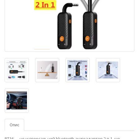
Опис
BT16 — це універсальний bluetooth аудіоадаптер 2 в 1, що