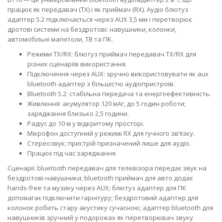
працює як передавач (TX) і як приймач (RX). Аудіо блютуз
адаптер 5.2 підключається через AUX 3,5 мм і перетворює
дротові системи на бездротові: навушники, колонки,
автомобільні магнітоли, ТВ та ПК.
Режими TX/RX: блютуз приймач передавач TX/RX для
різних сценаріїв використання.
Підключення через AUX: зручно використовувати як aux
bluetooth адаптер з більшістю аудіопристроїв.
Bluetooth 5.2: стабільна передача та енергоефективність.
Живлення: акумулятор 120 мАг, до 5 годин роботи;
заряджання близько 2,5 години.
Радіус до 10 м у відкритому просторі.
Мікрофон доступний у режимі RX для гучного зв’язку.
Стереозвук; пристрій призначений лише для аудіо.
Працює під час заряджання.
Сценарії: bluetooth передавач для телевізора передає звук на
бездротові навушники; bluetooth приймач для авто додає
hands-free та музику через AUX; блютуз адаптер для ПК
допомагає підключити гарнітуру; бездротовий адаптер для
колонок робить стару акустику сучасною; адаптер bluetooth для
навушників зручний у подорожах як перетворювач звуку