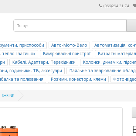
(066)294-31-74
трументи, приспособи
Авто-Мото-Вело
Автоматизація, кон
, тепло і затишок
Вимірювальні пристрої
Витратні матеріал
ери
Кабелі, Адаптери, Перехідники
Колонки, динаміки, підси
ни, годинники, ТВ, аксесуари
Паяльне та зварювальне облад
ибалка та полювання
Роз'єми, конектори, клеми
Фото-віде
т SHRINK