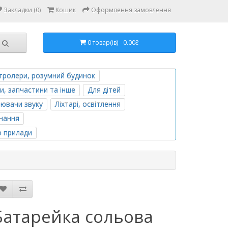
Закладки (0)
Кошик
Оформлення замовлення
0 товар(ів) - 0.00₴
тролери, розумний будинок
и, запчастини та інше
Для дітей
лювачи звуку
Ліхтарі, освітлення
нання
о прилади
Батарейка сольова