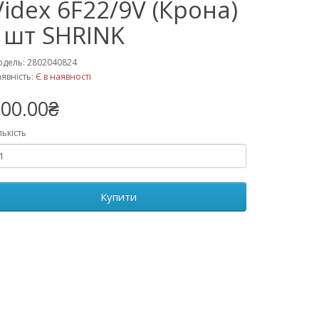
Videx 6F22/9V (Крона)
1шт SHRINK
дель: 2802040824
явність:
Є в наявності
00.00₴
лькість
Купити