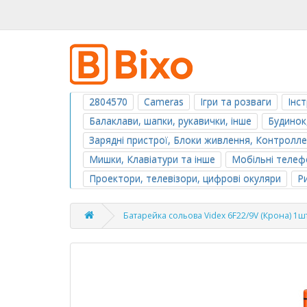
2804570
Cameras
Ігри та розваги
Інс
Балаклави, шапки, рукавички, інше
Будинок
Зарядні пристрої, Блоки живлення, Контролл
Мишки, Клавіатури та інше
Мобільні телефо
Проектори, телевізори, цифрові окуляри
Р
Батарейка сольова Videx 6F22/9V (Крона) 1ш