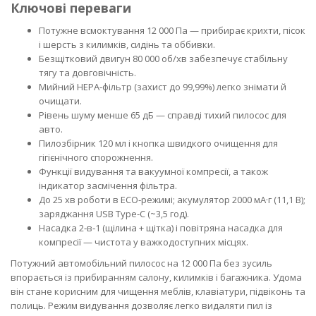
Ключові переваги
Потужне всмоктування 12 000 Па — прибирає крихти, пісок
і шерсть з килимків, сидінь та оббивки.
Безщітковий двигун 80 000 об/хв забезпечує стабільну
тягу та довговічність.
Мийний HEPA‑фільтр (захист до 99,99%) легко знімати й
очищати.
Рівень шуму менше 65 дБ — справді тихий пилосос для
авто.
Пилозбірник 120 мл і кнопка швидкого очищення для
гігієнічного спорожнення.
Функції видування та вакуумної компресії, а також
індикатор засмічення фільтра.
До 25 хв роботи в ECO‑режимі; акумулятор 2000 мА·г (11,1 В);
заряджання USB Type‑C (~3,5 год).
Насадка 2‑в‑1 (щілина + щітка) і повітряна насадка для
компресії — чистота у важкодоступних місцях.
Потужний автомобільний пилосос на 12 000 Па без зусиль
впорається із прибиранням салону, килимків і багажника. Удома
він стане корисним для чищення меблів, клавіатури, підвіконь та
полиць. Режим видування дозволяє легко видаляти пил із