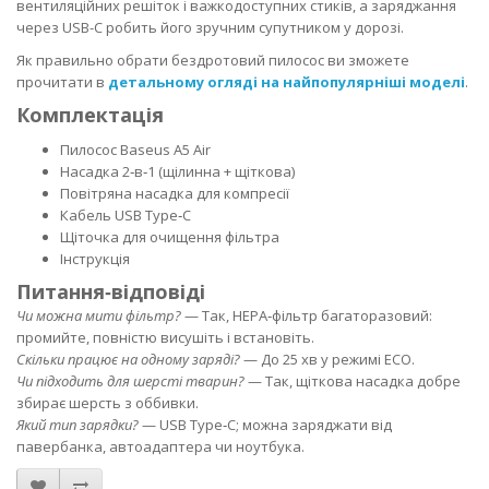
вентиляційних решіток і важкодоступних стиків, а заряджання
через USB-C робить його зручним супутником у дорозі.
Як правильно обрати бездротовий пилосос ви зможете
прочитати в
детальному огляді на найпопулярніші моделі
.
Комплектація
Пилосос Baseus A5 Air
Насадка 2‑в‑1 (щілинна + щіткова)
Повітряна насадка для компресії
Кабель USB Type‑C
Щіточка для очищення фільтра
Інструкція
Питання‑відповіді
Чи можна мити фільтр?
— Так, HEPA‑фільтр багаторазовий:
промийте, повністю висушіть і встановіть.
Скільки працює на одному заряді?
— До 25 хв у режимі ECO.
Чи підходить для шерсті тварин?
— Так, щіткова насадка добре
збирає шерсть з оббивки.
Який тип зарядки?
— USB Type‑C; можна заряджати від
павербанка, автоадаптера чи ноутбука.