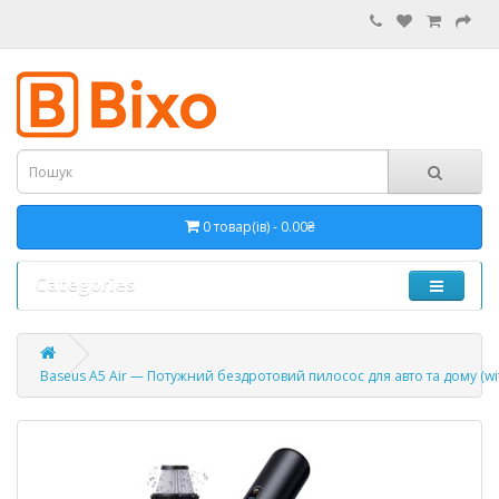
0 товар(ів) - 0.00₴
Categories
Baseus A5 Air — Потужний бездротовий пилосос для авто та дому (with f