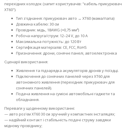
перехідних колодок (запит користувачів: "кабель прикурювач
XT60").
Тип з'єднання: прикурювач авто → XT60 (мама/папа)
Довжина кабелю: 30 см
Провідник: мідь, 18AWG (≈0,75 мм²)
Робоча напруга/струм: 12–24 V, до 10 A
Максимальна потужність: до 120 Вт
Сертифікація матеріалів: CE, FCC, RoHS
Призначення: дрони, сонячні панелі, автоелектроніка
Сценарії використання:
Живлення та підзарядка акумуляторів дронів у поїздці.
Підключення до сонячних панелей через XT60 для
автономного живлення (перехідник прикурювач для
сонячних панелей).
Подача живлення на сумісні автомобільні гаджети та
обладнання.
Переваги у щоденному використанні:
— авто роз'єм XT60 30 см зручний у компактних інсталяціях;
— надійний контакт і стабільність подачі струму завдяки
мідному провіднику;