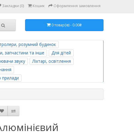
Закладки (0)
Кошик
Оформлення замовлення
0 товар(ів) - 0.00₴
тролери, розумний будинок
и, запчастини та інше
Для дітей
лювачи звуку
Ліхтарі, освітлення
нання
о прилади
Алюмінієвий