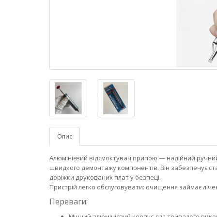
Опис
Алюмінієвий відсмоктувач припою — надійний ручний
швидкого демонтажу компонентів. Він забезпечує ст
доріжки друкованих плат у безпеці.
Пристрій легко обслуговувати: очищення займає лічені
Переваги:
Міцний алюмінієвий корпус для тривалого вико