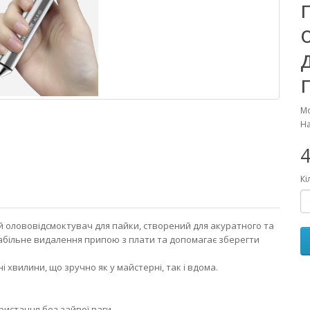
Мо
На
4
Кі
 олововідсмоктувач для пайки, створений для акуратного та
абільне видалення припою з плати та допомагає зберегти
 хвилини, що зручно як у майстерні, так і вдома.
ристання без зайвої ваги.