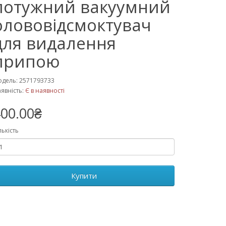
потужний вакуумний
олововідсмоктувач
для видалення
припою
дель: 2571793733
явність:
Є в наявності
00.00₴
лькість
Купити