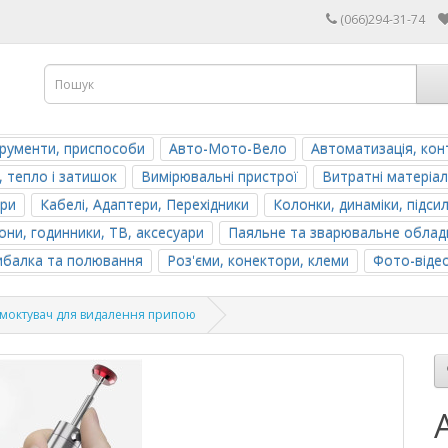
(066)294-31-74
трументи, приспособи
Авто-Мото-Вело
Автоматизація, кон
, тепло і затишок
Вимірювальні пристрої
Витратні матеріал
ери
Кабелі, Адаптери, Перехідники
Колонки, динаміки, підси
ни, годинники, ТВ, аксесуари
Паяльне та зварювальне облад
ибалка та полювання
Роз'єми, конектори, клеми
Фото-віде
смоктувач для видалення припою