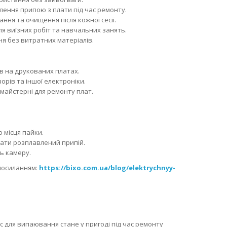
ення припою з плати під час ремонту.
ння та очищення після кожної сесії.
 виїзних робіт та навчальних занять.
я без витратних матеріалів.
ів на друкованих платах.
орів та іншої електроніки.
 майстерні для ремонту плат.
 місця пайки.
рати розплавлений припій.
ть камеру.
 посиланням:
https://bixo.com.ua/blog/elektrychnyy-
 для випаювання стане у пригоді під час ремонту