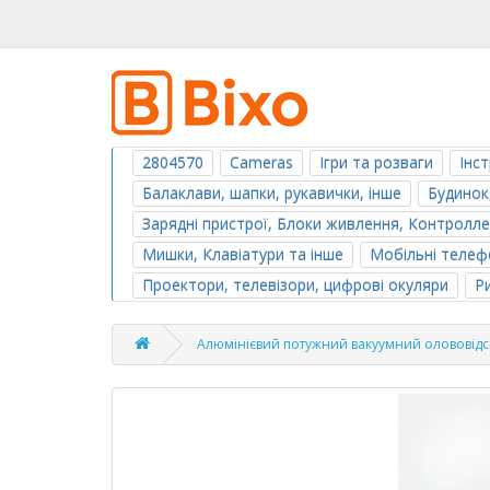
2804570
Cameras
Ігри та розваги
Інс
Балаклави, шапки, рукавички, інше
Будинок
Зарядні пристрої, Блоки живлення, Контролл
Мишки, Клавіатури та інше
Мобільні телефо
Проектори, телевізори, цифрові окуляри
Р
Алюмінієвий потужний вакуумний олововід