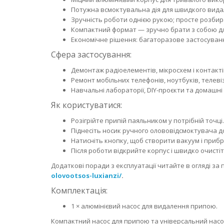
Потужна всмоктувальна дія для швидкого видал
Зручність роботи однією рукою; просте розбира
Компактний формат — зручно брати з собою для
Економічне рішення: багаторазове застосуванн
Сфера застосування:
Демонтаж радіоелементів, мікросхем і контакт
Ремонт мобільних телефонів, ноутбуків, телевіз
Навчальні лабораторії, DIY-проєкти та домашні
Як користуватися:
Розігрійте припій паяльником у потрібній точці.
Піднесіть носик ручного олововідсмоктувача до
Натисніть кнопку, щоб створити вакуум і приб
Після роботи відкрийте корпус і швидко очисті
Додаткові поради з експлуатації читайте в огляді за
olovootsos-luxianzi/
.
Комплектація:
1 × алюмінієвий насос для видалення припою.
Компактний насос для припою та універсальний насос