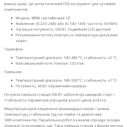
рівень шуму. Це антистатичний ESD інструмент для чутливих
компонентів.
Модель: 8898; сертифікація: CE.
Живлення: AC220–240V або AC100–130V; частота: 50/60Hz.
Загальна потужність: 500 Вт; подвійний LCD‑дисплей.
Регулювання потоку повітря та температури для різних
задач.
Термофен:
Температурний діапазон: 100–480 °C; стабільність: ±2 °C.
Максимальний потік повітря: 120 л/хв.
Паяльник:
Температурний діапазон: 180–500 °C; стабільність: ±1 °C.
Потужність: 60 Вт; керамічний нагрівач.
Потужна паяльна станція 500 Вт забезпечує швидкий старт і
стабільність параметрів упродовж усього циклу роботи.
Мікропроцесорне керування пришвидшує нагрів і тримає
температуру стабільною під час пайки та демонтажу
SMD‑компонентів. Паралельна робота каналів спрощує складні
операції та економить час. Така паяльна станція з феном зручна