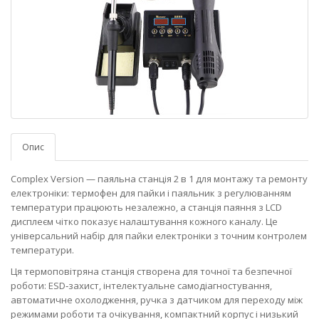
Опис
Complex Version — паяльна станція 2 в 1 для монтажу та ремонту
електроніки: термофен для пайки і паяльник з регулюванням
температури працюють незалежно, а станція паяння з LCD
дисплеєм чітко показує налаштування кожного каналу. Це
універсальний набір для пайки електроніки з точним контролем
температури.
Ця термоповітряна станція створена для точної та безпечної
роботи: ESD‑захист, інтелектуальне самодіагностування,
автоматичне охолодження, ручка з датчиком для переходу між
режимами роботи та очікування, компактний корпус і низький