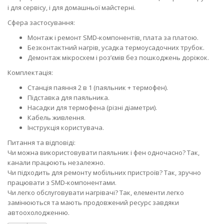
і для сервісу, і для домашньої майстерні.
Сфера застосування:
Монтаж і ремонт SMD‑компонентів, плата за платою.
Безконтактний нагрів, усадка термоусадочних трубок.
Демонтаж мікросхем і роз’ємів без пошкоджень доріжок.
Комплектація:
Станція паяння 2 в 1 (паяльник + термофен).
Підставка для паяльника.
Насадки для термофена (різні діаметри).
Кабель живлення.
Інструкція користувача.
Питання та відповіді:
Чи можна використовувати паяльник і фен одночасно? Так,
канали працюють незалежно.
Чи підходить для ремонту мобільних пристроїв? Так, зручно
працювати з SMD‑компонентами.
Чи легко обслуговувати нагрівачі? Так, елементи легко
замінюються та мають продовжений ресурс завдяки
автоохолодженню.