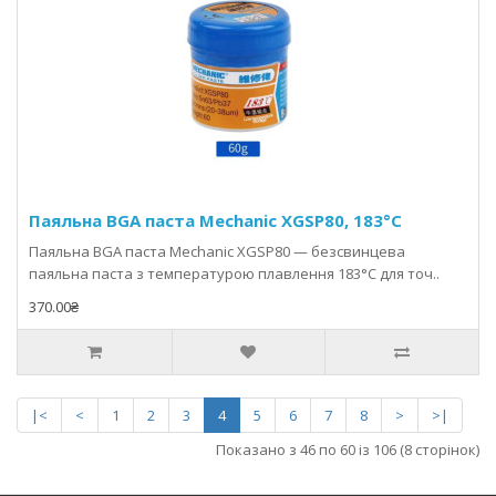
Паяльна BGA паста Mechanic XGSP80, 183°C
Паяльна BGA паста Mechanic XGSP80 — безсвинцева
паяльна паста з температурою плавлення 183°C для точ..
370.00₴
|<
<
1
2
3
4
5
6
7
8
>
>|
Показано з 46 по 60 із 106 (8 сторінок)