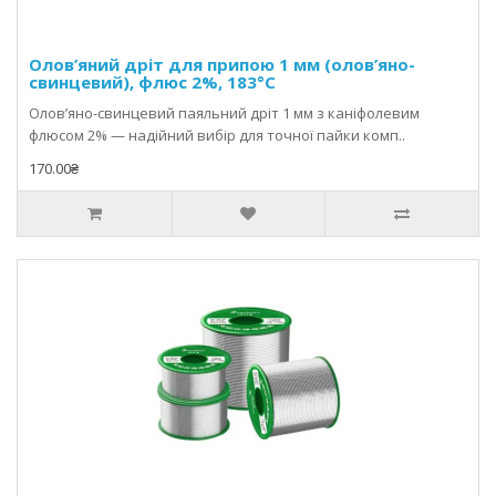
Олов’яний дріт для припою 1 мм (олов’яно-
свинцевий), флюс 2%, 183°C
Олов’яно-свинцевий паяльний дріт 1 мм з каніфолевим
флюсом 2% — надійний вибір для точної пайки комп..
170.00₴