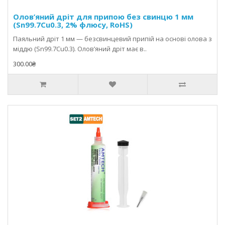
Олов’яний дріт для припою без свинцю 1 мм
(Sn99.7Cu0.3, 2% флюсу, RoHS)
Паяльний дріт 1 мм — безсвинцевий припій на основі олова з
міддю (Sn99.7Cu0.3). Олов’яний дріт має в..
300.00₴