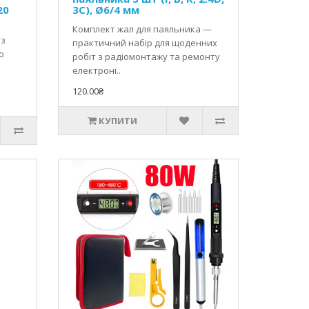
для виїзних робіт. Стаціонарні станції (YIHUA,
20
3C), Ø6/4 мм
ість тривалого безперервного використання.
Комплект жал для паяльника —
із
практичний набір для щоденних
місце безпечнішим. Термоплатформи (MECHANIC iX5
ю
робіт з радіомонтажу та ремонту
— це зменшує ризик пошкоджень і спрощує
електроні..
с, наконечники, дріт і підставка. Це оптимальний
120.00₴
КУПИТИ