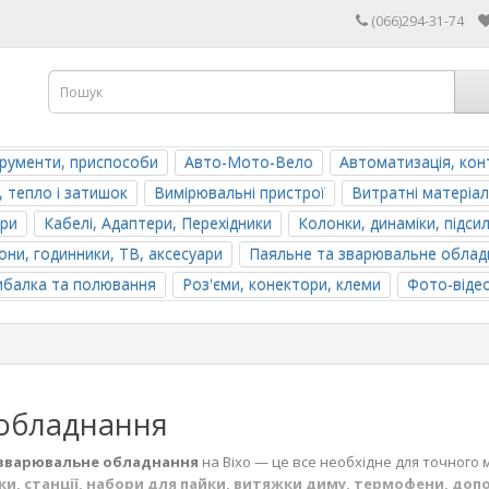
(066)294-31-74
трументи, приспособи
Авто-Мото-Вело
Автоматизація, кон
, тепло і затишок
Вимірювальні пристрої
Витратні матеріал
ери
Кабелі, Адаптери, Перехідники
Колонки, динаміки, підси
ни, годинники, ТВ, аксесуари
Паяльне та зварювальне облад
ибалка та полювання
Роз'єми, конектори, клеми
Фото-віде
 обладнання
 зварювальне обладнання
на Bixo — це все необхідне для точного 
и, станції, набори для пайки, витяжки диму, термофени, доп