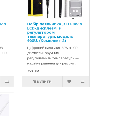
W з
Набір паяльника JCD 80W з
LCD-дисплеєм, з
регулятором
температури, модель
908U. (Комплект 2)
0W
Цифровий паяльник 80W з LCD-
 LCD-
дисплеєм і зручним
регулюванням температури —
надійне рішення для ремонт..
750.00₴
КУПИТИ