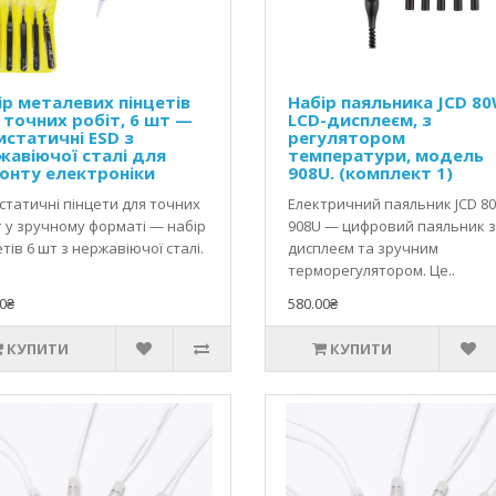
ір металевих пінцетів
Набір паяльника JCD 80
 точних робіт, 6 шт —
LCD-дисплеєм, з
истатичні ESD з
регулятором
жавіючої сталі для
температури, модель
онту електроніки
908U. (комплект 1)
статичні пінцети для точних
Електричний паяльник JCD 8
т у зручному форматі — набір
908U — цифровий паяльник з
тів 6 шт з нержавіючої сталі.
дисплеєм та зручним
терморегулятором. Це..
0₴
580.00₴
КУПИТИ
КУПИТИ