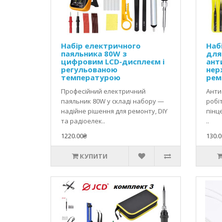
Набір електричного
Наб
паяльника 80W з
для
цифровим LCD‑дисплеєм і
ант
регульованою
нер
температурою
рем
Професійний електричний
Анти
паяльник 80W у складі набору —
робі
надійне рішення для ремонту, DIY
пінце
та радіоелек..
..
1220.00₴
130.0
КУПИТИ