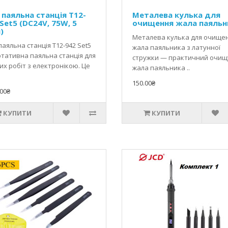
 паяльна станція T12-
Металева кулька для
Set5 (DC24V, 75W, 5
очищення жала паяльн
)
Металева кулька для очище
паяльна станція T12-942 Set5
жала паяльника з латунної
ртативна паяльна станція для
стружки — практичний очищ
их робіт з електронікою. Це
жала паяльника ..
150.00₴
00₴
КУПИТИ
КУПИТИ