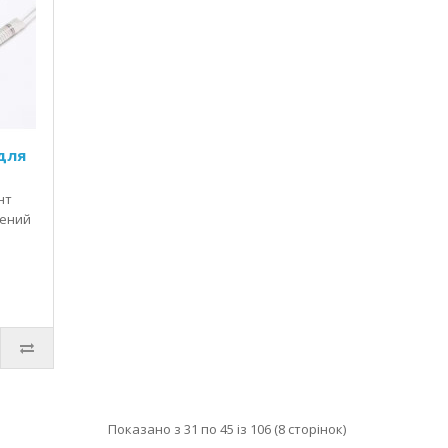
для
нт
чений
Показано з 31 по 45 із 106 (8 сторінок)