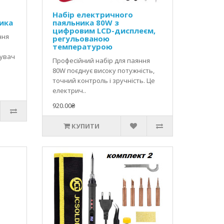
Набір електричного
ика
паяльника 80W з
цифровим LCD-дисплеєм,
ння
регульованою
температурою
увач
Професійний набір для паяння
80W поєднує високу потужність,
точний контроль і зручність. Це
електрич..
920.00₴
КУПИТИ