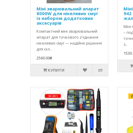
Міні зварювальний апарат
Міні
8000W для нікелевих смуг
942 
із набором додаткових
жал
аксесуарів
Міні 
Компактний міні зварювальний
– по
апарат для точкового з'єднання
точн
нікелевих смуг — надійне рішення
з..
для скл..
1530.
2560.00₴
КУПИТИ