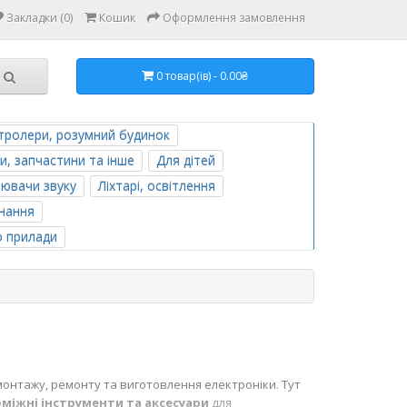
Закладки (0)
Кошик
Оформлення замовлення
0 товар(ів) - 0.00₴
тролери, розумний будинок
и, запчастини та інше
Для дітей
лювачи звуку
Ліхтарі, освітлення
нання
о прилади
монтажу, ремонту та виготовлення електроніки. Тут
оміжні інструменти та аксесуари
для