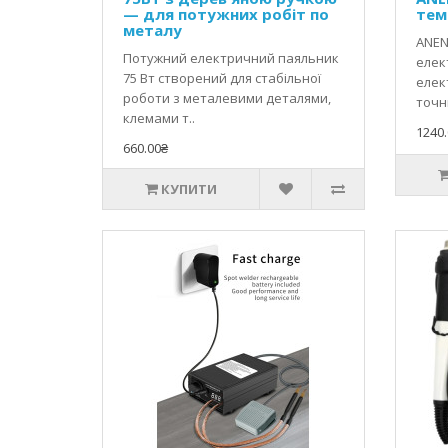
USB-паяльники компак
— для потужних робіт по
тем
MECHANIC, T12) забе
Для чого пот
металу
ANEN
Потужний електричний паяльник
елек
Витяжки, як YIHUA 9
75 Вт створений для стабільної
елек
Ultra) використовую
Які набори дл
роботи з металевими деталями,
точн
демонтаж мікросхем
клемами т..
Для старту добре під
1240.
набір для базового 
660.00₴
КУПИТИ