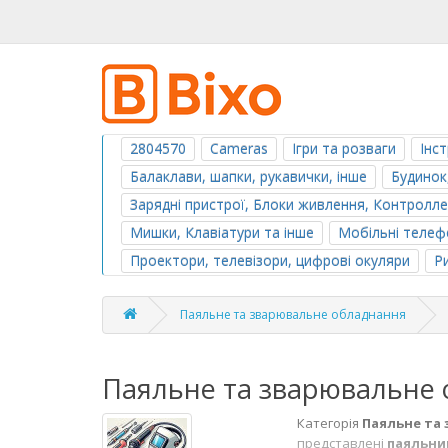
2804570
Cameras
Ігри та розваги
Інс
Балаклави, шапки, рукавички, інше
Будинок
Зарядні пристрої, Блоки живлення, Контролл
Мишки, Клавіатури та інше
Мобільні телефо
Проектори, телевізори, цифрові окуляри
Р
Паяльне та зварювальне обладнання
Паяльне та зварювальне
Категорія
Паяльне та
представлені
паяльник