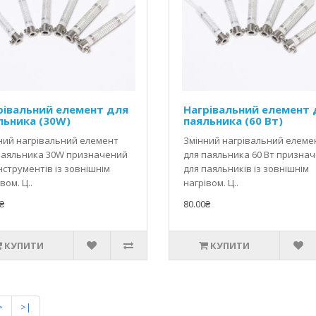
рівальний елемент для
Нагрівальний елемент 
льника (30W)
паяльника (60 Вт)
ний нагрівальний елемент
Змінний нагрівальний елеме
паяльника 30W призначений
для паяльника 60 Вт призна
нструментів із зовнішнім
для паяльників із зовнішнім
вом. Ц..
нагрівом. Ц..
₴
80.00₴
КУПИТИ
КУПИТИ
>
>|