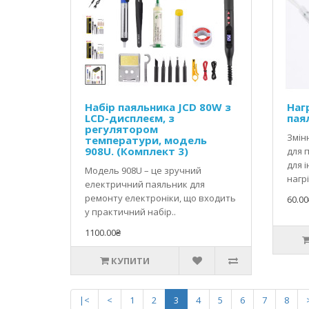
Набір паяльника JCD 80W з
Наг
LCD-дисплеєм, з
пая
регулятором
Змін
температури, модель
908U. (Комплект 3)
для 
для і
Модель 908U – це зручний
нагрі
електричний паяльник для
ремонту електроніки, що входить
60.00
у практичний набір..
1100.00₴
КУПИТИ
|<
<
1
2
3
4
5
6
7
8