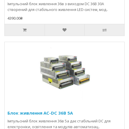
Імпульсний блок живлення 36в з виходом DC 36В 30А
створений для стабільного живлення LED-систем, мод..
4390.00₴
Блок живлення AC-DC 36В 5A
Імпульсний блок живлення 36в 5а дає стабільний DC для
електроніки, освітлення та модулів автоматизац..