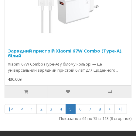
Зарядний пристрій Xiaomi 67W Combo (Type-A),
білий
Xiaomi 67W Combo (Type-A) у білому кольорі — це
універсальний зарядний пристрій 67 вт для щоденного ..
430.00₴
|<
<
1
2
3
4
5
6
7
8
>
>|
Показано з 61 по 75 із 113 (8 сторінок)