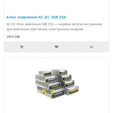
Блок живлення AC-DC 36В 25A
AC‑DC блок живлення 36В 25A — надійне імпульсне рішення
для живлення освітлення, електронних модулів..
3850.00₴