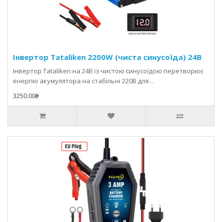
Інвертор Tataliken 2200W (чиста синусоїда) 24В
Інвертор Tataliken на 24В із чистою синусоїдою перетворює
енергію акумулятора на стабільні 220В для ..
3250.00₴