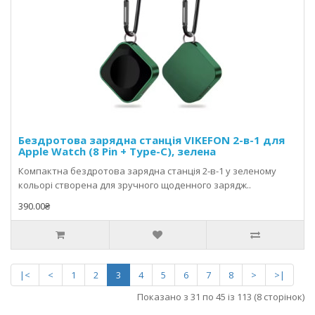
Бездротова зарядна станція VIKEFON 2-в-1 для
Apple Watch (8 Pin + Type-C), зелена
Компактна бездротова зарядна станція 2-в-1 у зеленому
кольорі створена для зручного щоденного зарядж..
390.00₴
|<
<
1
2
3
4
5
6
7
8
>
>|
Показано з 31 по 45 із 113 (8 сторінок)