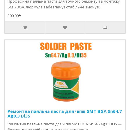
Професійна паяльна паста для точного ремонту та монтажу
SMT/BGA. Формула забезпечує стабільне змочув..
300.00₴
Ремонтна паяльна паста для чіпів SMT BGA Sn64.7
Ag0.3 Bi35
Ремонтна паяльна паста для чіпів SMT BGA Sn64.7Ag0.3Bi35 —
безсвинцева срібловмісна паста, створена ..