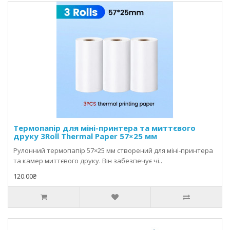
Термопапір для міні-принтера та миттєвого
друку 3Roll Thermal Paper 57×25 мм
Рулонний термопапір 57×25 мм створений для міні‑принтера
та камер миттєвого друку. Він забезпечує чі..
120.00₴