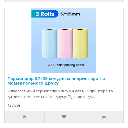
Термопапір 57×25 мм для міні‑принтера та
моментального друку
Універсальний термопапір 57×25 мм для міні‑принтера та
дитячих камер миттєвого друку. Підходить для ..
130.00₴