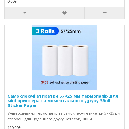
0.00₴
Самоклеючі етикетки 57×25 мм термопапір для
міні-принтера та моментального друку 3Roll
Sticker Paper
Універсальний термопапір та самоклеючі етикетки 57×25 мм
створені для щоденного друку нотаток, цінни..
130.00₴