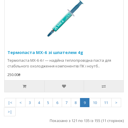
Термопаста MX-6 зі шпателем 4g
Термопаста MX-6 4 г — надійна теплопровідна паста для
стабільного охолодження компонентів ПК і ноутб..
250.00₴
|<
<
3
4
5
6
7
8
9
10
11
>
>|
Показано з 121 по 135 із 155 (11 сторінок)