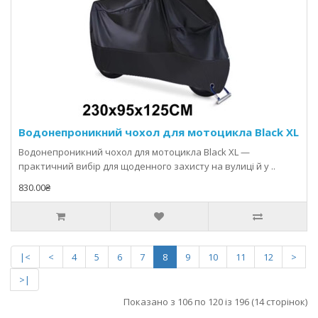
Водонепроникний чохол для мотоцикла Black XL
Водонепроникний чохол для мотоцикла Black XL —
практичний вибір для щоденного захисту на вулиці й у ..
830.00₴
|<
<
4
5
6
7
8
9
10
11
12
>
>|
Показано з 106 по 120 із 196 (14 сторінок)