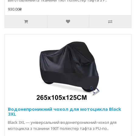
виготовлений із тканини 190T поліестер тафта з P..
930.00₴
Водонепроникний чохол для мотоцикла Black
3XL
Black 3XL — універсальний водонепроникний чохол для
мотоцикла з тканини 190T поліестер тафта з PU‑по..