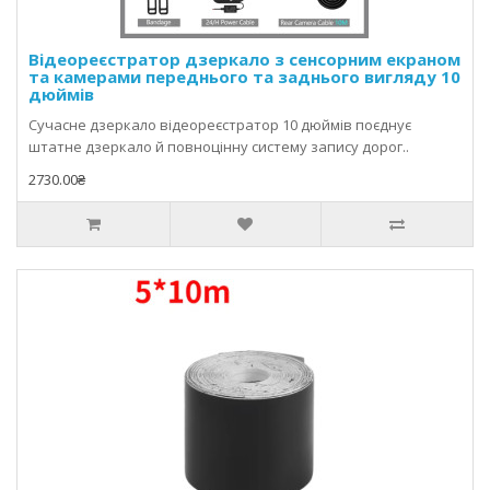
діагностики потрібні сканери з підтримкою ABS, SRS, АКПП
та live-data.
Відеореєстратор дзеркало з сенсорним екраном
та камерами переднього та заднього вигляду 10
дюймів
Сучасне дзеркало відеореєстратор 10 дюймів поєднує
штатне дзеркало й повноцінну систему запису дорог..
2730.00₴