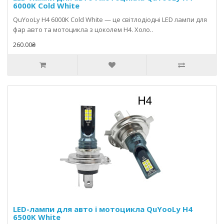
6000K Cold White
QuYooLy H4 6000K Cold White — це світлодіодні LED лампи для
фар авто та мотоцикла з цоколем H4. Холо..
260.00₴
LED-лампи для авто і мотоцикла QuYooLy H4
6500K White