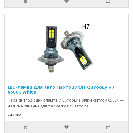
LED-лампи для авто і мотоцикла QuYooLy H7
6500K White
Пара світлодіодних ламп H7 QuYooLy з білим світлом 6500K —
надійне рішення для фар легкових авто та ..
240.00₴