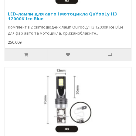
LED-лампи для авто і мотоцикла QuYooLy H3
12000K Ice Blue
Комплект з 2 світлодіодних ламп QuYooLy H3 12000K Ice Blue
для фар авто та мотоцикла. Крижаноблакитн..
250.00₴