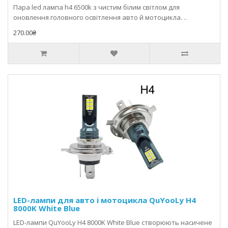
Пара led лампа h4 6500k з чистим білим світлом для
оновлення головного освітлення авто й мотоцикла. ..
270.00₴
LED-лампи для авто і мотоцикла QuYooLy H4
8000K White Blue
LED-лампи QuYooLy H4 8000K White Blue створюють насичене