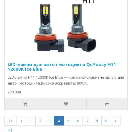
LED-лампи для авто і мотоцикла QuYooLy Н11
12000K Ice Blue
LED-лампи H11 12000K Ice Blue — крижано-блакитне світло для
авто і мотоцикла.Висока яскравість: 80W/..
270.00₴
|<
<
1
2
3
4
5
6
7
8
9
>
>|