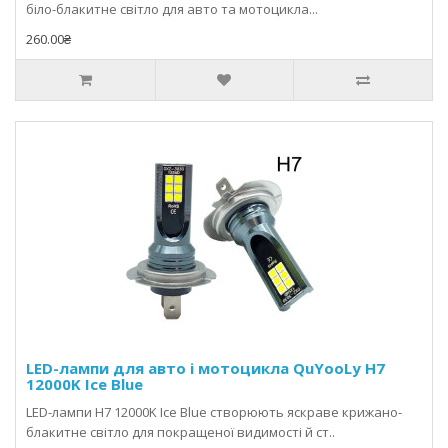
біло-блакитне світло для авто та мотоцикла...
260.00₴
LED-лампи для авто і мотоцикла QuYooLy H7
12000K Ice Blue
LED-лампи H7 12000K Ice Blue створюють яскраве крижано-
блакитне світло для покращеної видимості й ст..