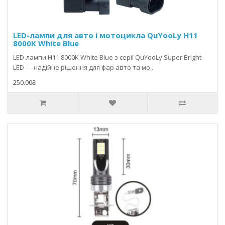
діагностики потрібні сканери з підтримкою ABS, SRS, АКПП
та live-data.
LED-лампи для авто і мотоцикла QuYooLy H11
8000K White Blue
LED-лампи H11 8000K White Blue з серії QuYooLy Super Bright
LED — надійне рішення для фар авто та мо..
250.00₴