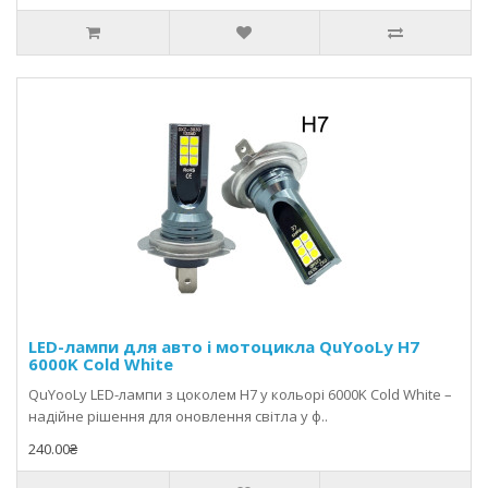
LED-лампи для авто і мотоцикла QuYooLy H7
6000K Cold White
QuYooLy LED-лампи з цоколем H7 у кольорі 6000K Cold White –
надійне рішення для оновлення світла у ф..
240.00₴