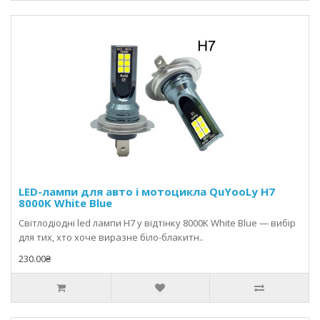
LED-лампи для авто і мотоцикла QuYooLy H7
8000K White Blue
Світлодіодні led лампи H7 у відтінку 8000K White Blue — вибір
для тих, хто хоче виразне біло-блакитн..
230.00₴