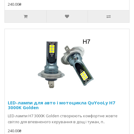
240.00₴
LED-лампи для авто і мотоцикла QuYooLy H7
3000K Golden
LED-лампи H7 3000K Golden створюють комфортне жовте
світло для впевненого керування в дощ і туман, п..
240.00₴