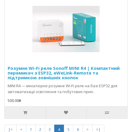
Розумне Wi-Fi реле Sonoff MINI R4 | Компактний
перемикач з ESP32, eWeLink-Remote та
підтримкою зовнішніх кнопок
MINI R4 — мініатюрне розумне Wi‑Fi реле на базі ESP32 для
автоматизації освітлення та побутових прил..
500.00₴
|<
<
1
2
3
4
5
6
>
>|