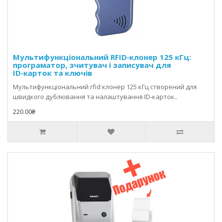
електроенергії та зменшувати витрати.
Мультифункціональний RFID‑клонер 125 кГц:
програматор, зчитувач і записувач для
ID‑карток та ключів
Мультифункціональний rfid клонер 125 кГц створений для
швидкого дублювання та налаштування ID‑карток..
220.00₴