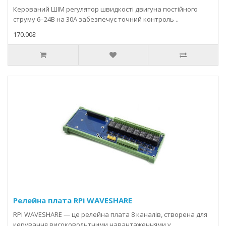
Керований ШІМ регулятор швидкості двигуна постійного
струму 6–24В на 30А забезпечує точний контроль ..
170.00₴
Релейна плата RPi WAVESHARE
RPi WAVESHARE — це релейна плата 8 каналів, створена для
керування високовольтними навантаженнями у ..