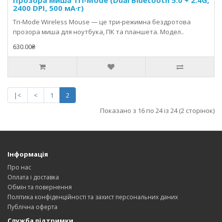
Прозора миша Tri-Mode (Dual Bluetooth 5.0 + 2.4G,
2400 DPI, 500 мА·г)
Tri-Mode Wireless Mouse — це три-режимна бездротова
прозора миша для ноутбука, ПК та планшета. Модел..
630.00₴
|<
<
1
2
Показано з 16 по 24 із 24 (2 сторінок)
Інформація
Про нас
Оплата і доставка
Обмін та повернення
Політика конфіденційності та захист персональних даних
Публічна оферта
Служба підтримки