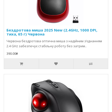
проходить перевірку якості й адаптований до потреб сучасних
користувачів — від геймерів до офісних фахівців. Магазин
Bixo
пропонує оригінальні моделі, офіційну гарантію, швидку
доставку та приємні ціни на комп’ютерні аксесуари.
Бездротова миша 2025 New (2.4GHz, 1000 DPI,
тиха, 65 г) Червона
Червона бездротова оптична миша з надійним з’єднанням
2.4 GHz забезпечує стабільну роботу без затрим..
390.00₴