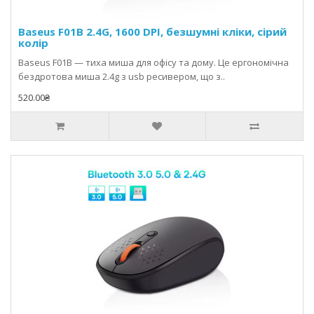
Baseus F01B 2.4G, 1600 DPI, безшумні кліки, сірий
колір
Baseus F01B — тиха миша для офісу та дому. Це ергономічна
бездротова миша 2.4g з usb ресивером, що з..
520.00₴