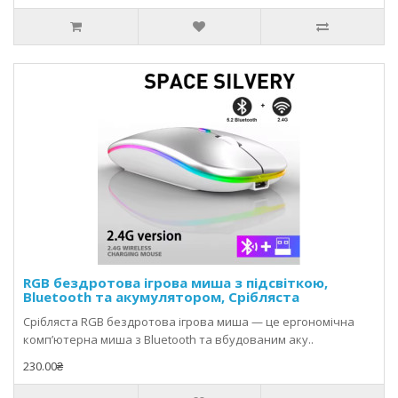
RGB бездротова ігрова миша з підсвіткою,
Bluetooth та акумулятором, Срібляста
Срібляста RGB бездротова ігрова миша — це ергономічна
комп’ютерна миша з Bluetooth та вбудованим аку..
230.00₴