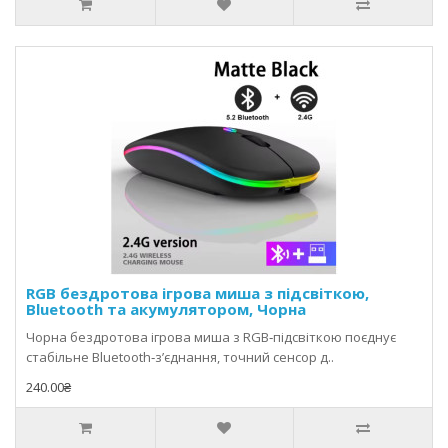
RGB бездротова ігрова миша з підсвіткою,
Bluetooth та акумулятором, Чорна
Чорна бездротова ігрова миша з RGB‑підсвіткою поєднує
стабільне Bluetooth‑з’єднання, точний сенсор д..
240.00₴