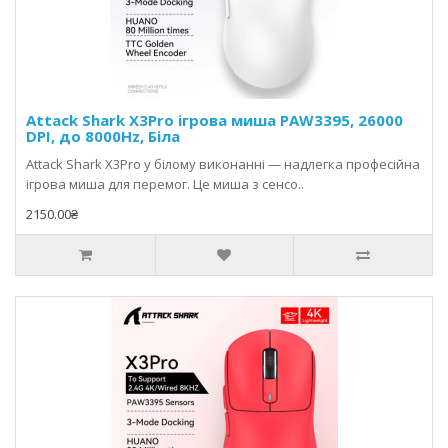
проходить перевірку якості й адаптований до потреб сучасних
користувачів — від геймерів до офісних фахівців. Магазин
Bixo
пропонує оригінальні моделі, офіційну гарантію, швидку
доставку та приємні ціни на комп’ютерні аксесуари.
Attack Shark X3Pro ігрова миша PAW3395, 26000
DPI, до 8000Hz, Біла
Attack Shark X3Pro у білому виконанні — надлегка професійна
ігрова миша для перемог. Це миша з сенсо..
2150.00₴