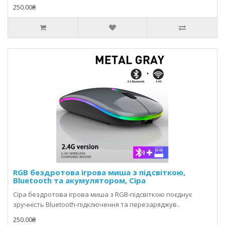
250.00₴
RGB бездротова ігрова миша з підсвіткою,
Bluetooth та акумулятором, Сіра
Сіра бездротова ігрова миша з RGB‑підсвіткою поєднує
зручність Bluetooth‑підключення та перезаряджув..
250.00₴