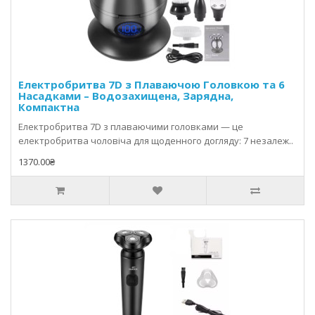
світильників, забезпечуючи приємну атмосферу в будь-яку пору
року. Магазин Bixo пропонує якісні пристрої, швидку доставку по
Україні та вигідні ціни, щоб ваш дім завжди залишався теплим,
комфортним і сучасним.
Електробритва 7D з Плаваючою Головкою та 6
Насадками – Водозахищена, Зарядна,
Компактна
Електробритва 7D з плаваючими головками — це
електробритва чоловіча для щоденного догляду: 7 незалеж..
1370.00₴