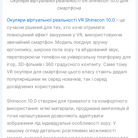
Окуляри віртуальної реальності VR Shinecon 10.0 для
смартфона
Окуляри віртуальної реальності VR Shinecon 10.0
– це
сучасне рішення для тих, хто хоче отримати
повноцінний ефект занурення у VR, використовуючи
звичайний смартфон. Модель поєднує зручну
ергономіку, широке поле зору та вбудований звук,
перетворюючи телефон на універсальну платформу для
ігор, 3D-фільмів і 360 градусного контенту. Саме тому
VR окуляри для смартфона цього класу стають дедалі
популярнішими як серед новачків, так і серед
досвідчених користувачів.
Shinecon 10.0 створені для тривалого та комфортного
використання: м’які матеріали, продумана вентиляція й
точні налаштування дозволяють адаптувати
зображення під індивідуальні особливості зору. У
нашому огляді детально розглянемо можливості