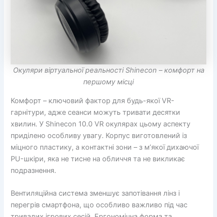
Окуляри віртуальної реальності Shinecon – комфорт на
першому місці
Комфорт – ключовий фактор для будь-якої VR-
гарнітури, адже сеанси можуть тривати десятки
хвилин. У Shinecon 10.0 VR окулярах цьому аспекту
приділено особливу увагу. Корпус виготовлений із
міцного пластику, а контактні зони – з м’якої дихаючої
PU-шкіри, яка не тисне на обличчя та не викликає
подразнення.
Вентиляційна система зменшує запотівання лінз і
перегрів смартфона, що особливо важливо під час
тривалих ігрових сесій. Ергономічна форма та