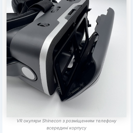
VR окуляри Shinecon з розміщенням телефону
всередині корпусу