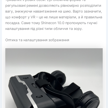
регульовані ремені дозволяють рівномірно розподілити
вагу, знижуючи навантаження на шию. Варто зазначити,
що комфорт у VR – це не лише матеріали, а й правильна
посадка. Саме тому Shinecon 10.0 пропонують гнучкі
налаштування під різні типи обличчя та зору.
Оптика та налаштування зображення