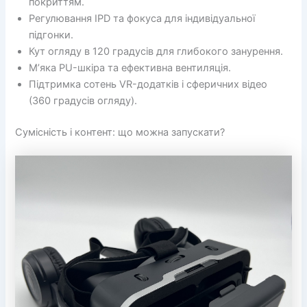
покриттям.
Регулювання IPD та фокуса для індивідуальної
підгонки.
Кут огляду в 120 градусів для глибокого занурення.
М’яка PU-шкіра та ефективна вентиляція.
Підтримка сотень VR-додатків і сферичних відео
(360 градусів огляду).
Сумісність і контент: що можна запускати?