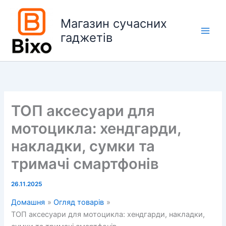
Перейти
до
Магазин сучасних
вмісту
гаджетів
Main
Men
ТОП аксесуари для
мотоцикла: хендгарди,
накладки, сумки та
тримачі смартфонів
26.11.2025
Домашня
Огляд товарів
ТОП аксесуари для мотоцикла: хендгарди, накладки,