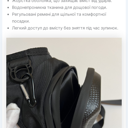
Жорстка оболонка, що захищає вміст від ударів.
Водонепроникна тканина для дощової погоди.
Регульовані ремені для щільної та комфортної
посадки.
Легкий доступ до вмісту без зняття під час зупинок.