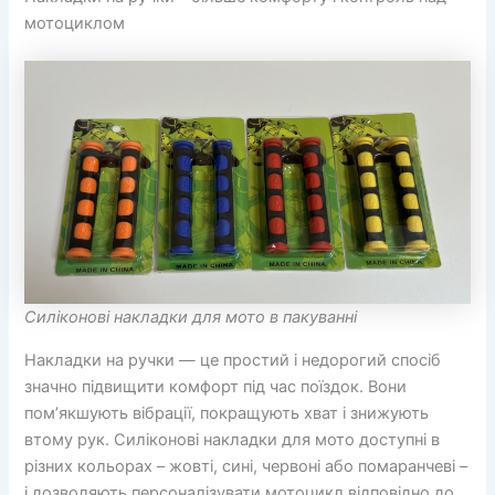
мотоциклом
Силіконові накладки для мото в пакуванні
Накладки на ручки — це простий і недорогий спосіб
значно підвищити комфорт під час поїздок. Вони
пом’якшують вібрації, покращують хват і знижують
втому рук. Силіконові накладки для мото доступні в
різних кольорах – жовті, сині, червоні або помаранчеві –
і дозволяють персоналізувати мотоцикл відповідно до