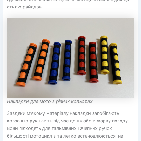
стилю райдера.
Накладки для мото в різних кольорах
Завдяки м’якому матеріалу накладки запобігають
ковзанню рук навіть під час дощу або в жарку погоду.
Вони підходять для гальмівних і зчепних ручок
більшості мотоциклів та легко встановлюються, не