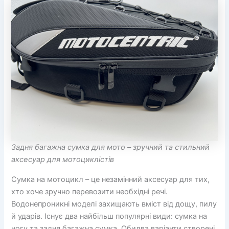
Задня багажна сумка для мото – зручний та стильний
аксесуар для мотоциклістів
Сумка на мотоцикл – це незамінний аксесуар для тих,
хто хоче зручно перевозити необхідні речі.
Водонепроникні моделі захищають вміст від дощу, пилу
й ударів. Існує два найбільш популярні види: сумка на
ногу та задня багажна сумка. Обидва варіанти створені