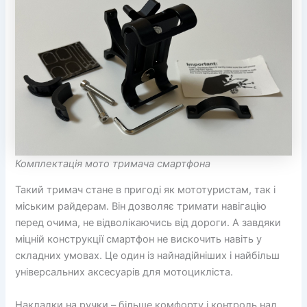
Комплектація мото тримача смартфона
Такий тримач стане в пригоді як мототуристам, так і
міським райдерам. Він дозволяє тримати навігацію
перед очима, не відволікаючись від дороги. А завдяки
міцній конструкції смартфон не вискочить навіть у
складних умовах. Це один із найнадійніших і найбільш
універсальних аксесуарів для мотоцикліста.
Накладки на ручки – більше комфорту і контроль над