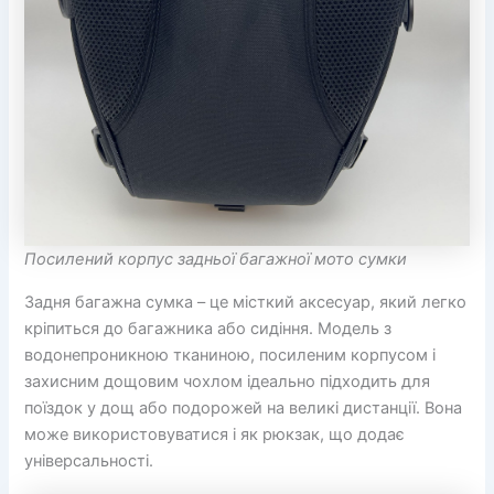
Посилений корпус задньої багажної мото сумки
Задня багажна сумка – це місткий аксесуар, який легко
кріпиться до багажника або сидіння. Модель з
водонепроникною тканиною, посиленим корпусом і
захисним дощовим чохлом ідеально підходить для
поїздок у дощ або подорожей на великі дистанції. Вона
може використовуватися і як рюкзак, що додає
універсальності.