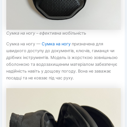
Сумка на ногу – ефективна мобільність
Сумка на ногу —
Сумка на ногу
призначена для
швидкого доступу до документів, ключів, гаманця чи
дрібних інструментів. Модель із жорсткою зовнішньою
оболонкою та водозахищеним матеріалом забезпечує
надійність навіть у дощову погоду. Вона не заважає
посадці та не ковзає під час руху.