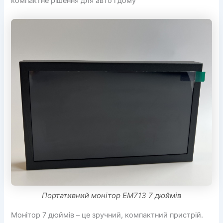
компактне рішення для авто і дому
Портативний монітор EM713 7 дюймів
Монітор 7 дюймів – це зручний, компактний пристрій.