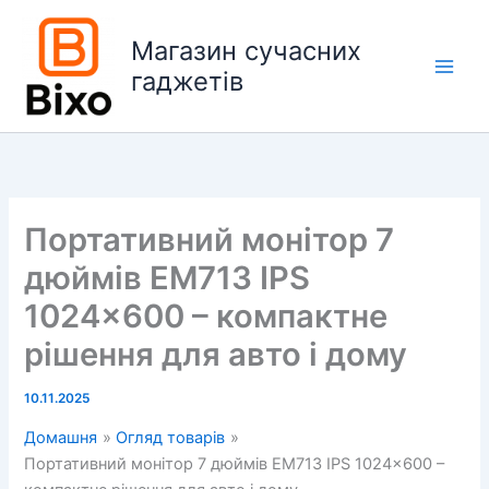
Перейти
до
Магазин сучасних
вмісту
гаджетів
Main
Men
Портативний монітор 7
дюймів EM713 IPS
1024×600 – компактне
рішення для авто і дому
10.11.2025
Домашня
Огляд товарів
Портативний монітор 7 дюймів EM713 IPS 1024×600 –