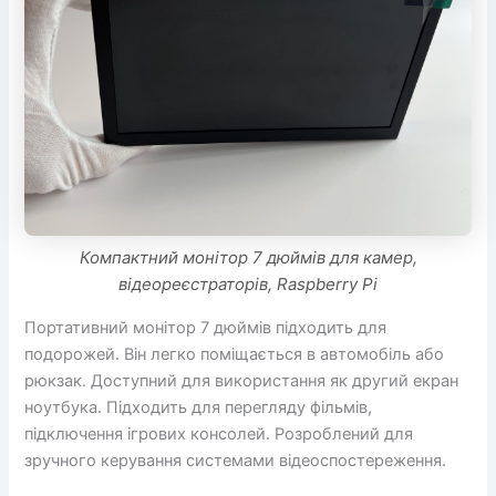
Компактний монітор 7 дюймів для камер,
відеореєстраторів, Raspberry Pi
Портативний монітор 7 дюймів підходить для
подорожей. Він легко поміщається в автомобіль або
рюкзак. Доступний для використання як другий екран
ноутбука. Підходить для перегляду фільмів,
підключення ігрових консолей. Розроблений для
зручного керування системами відеоспостереження.