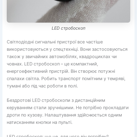
LED стробоскоп
Світлодіодні сигнальні пристрої все частіше
використовуються у спецтехніці. Вони застосовуються
також у звичайних автомобілях, квадроциклах чи
човнах. LED стробоскоп – це компактний,
енергоефективний пристрій. Він створює потужні
спалахи світла. Робить транспорт помітним у темряві,
тумані або під час роботи в полі.
Бездротові LED стробоскопи з дистанційним
керуванням стали зручнішими. Не потрібно прокладати
дроти по кузову. Налаштування здійснюється одним
натисканням кнопки на пульті.
LED стробоскоп: що це, для чого він потрібен?