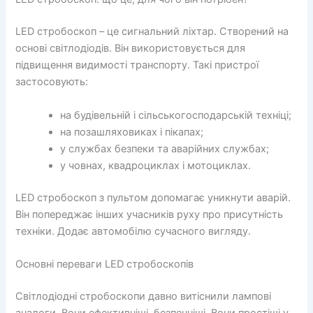
LED стробоскоп – це сигнальний ліхтар. Створений на
основі світлодіодів. Він використовується для
підвищення видимості транспорту. Такі пристрої
застосовують:
на будівельній і сільськогосподарській техніці;
на позашляховиках і пікапах;
у службах безпеки та аварійних службах;
у човнах, квадроциклах і мотоциклах.
LED стробоскоп з пультом допомагає уникнути аварій.
Він попереджає інших учасників руху про присутність
техніки. Додає автомобілю сучасного вигляду.
Основні переваги LED стробоскопів
Світлодіодні стробоскопи давно витіснили лампові
аналоги. Вони ефективніші, безпечніші. Вони простіші у