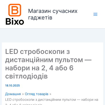
Перейти
до
Магазин сучасних
вмісту
гаджетів
Main
Men
LED стробоскопи з
дистанційним пультом —
набори на 2, 4 або 6
світлодіодів
18.10.2025
Домашня
Огляд товарів
LED стробоскопи з дистанційним пультом — набори на