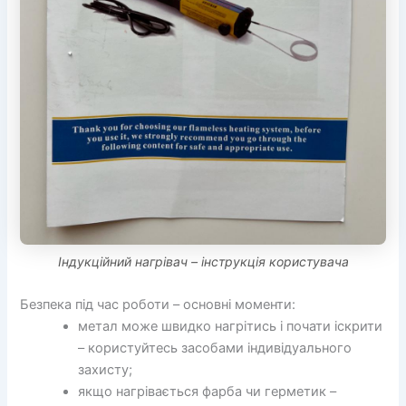
Індукційний нагрівач – інструкція користувача
Безпека під час роботи – основні моменти:
метал може швидко нагрітись і почати іскрити
– користуйтесь засобами індивідуального
захисту;
якщо нагрівається фарба чи герметик –