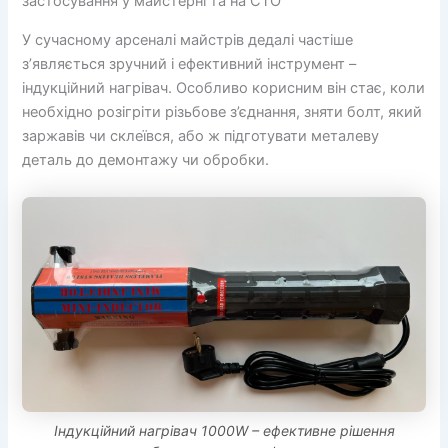
застосування у майстерні та на СТО
У сучасному арсеналі майстрів дедалі частіше
з’являється зручний і ефективний інструмент –
індукційний нагрівач. Особливо корисним він стає, коли
необхідно розігріти різьбове з’єднання, зняти болт, який
заржавів чи склеївся, або ж підготувати металеву
деталь до демонтажу чи обробки.
Індукційний нагрівач 1000W – ефективне рішення