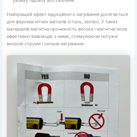
ризику підпалу або окалини.
Найкращий ефект індукційного нагрівання досягається
для феромагнітних металів (сталь, залізо). У таких
матеріалів магнітна проникність висока і магнітне поле
ефективно взаємодіє з ними, стимулюючи потужні
вихрові струми і сильне нагрівання.