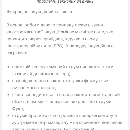
проблеми закислих з’єднань
Як працює індукційний нагрівач
В основі роботи даного приладу лежить закон
електромагнітної індукції: змінне магнітне поле, яке
проходить через провідник, індукує в ньому
електрорушійну силу (ЕРС). У випадку індукційного
нагрівача:
пристрій генерує змінний струм високої частоти
(зазвичай десятки кілогерц);
внаслідок цього навколо котушки формується
змінне магнітне поле;
якщо всередині цього поля знаходиться металевий
об’єкт, в ньому з’являються вихрові або струми
Фуко;
струми протікають по провідній поверхні металу й
зустрічають опір матеріалу – це спричиняє виділення
тепла (згідно з законом Джоуля-Ленца).