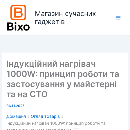
Перейти
до
Магазин сучасних
вмісту
гаджетів
Main
Men
Індукційний нагрівач
1000W: принцип роботи та
застосування у майстерні
та на СТО
06.11.2025
Домашня
Огляд товарів
Індукційний нагрівач 1000W: принцип роботи та