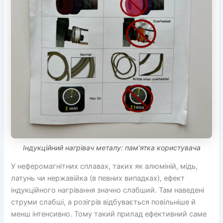
Індукційний нагрівач металу: пам’ятка користувача
У неферомагнітних сплавах, таких як алюміній, мідь,
латунь чи нержавійка (в певних випадках), ефект
індукційного нагрівання значно слабший. Там наведені
струми слабші, а розігрів відбувається повільніше й
менш інтенсивно. Тому такий прилад ефективний саме